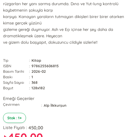
rüzgarları her yanı sarmış durumda. Dıno ve Yut-lung kontrolü
kaybetmenin şokuyla karşı
karşıya. Kanayan yaraların tutmayan dikişleri birer birer atarken
kimse gerçek yüzünü
gizleme gereği duymuyor. Ash ve Eıjı içinse her şey daha da
dramatikleşmek üzere. Heyecan
ve gizem dolu başyapıt, dokuzuncu cildiyle sizlerle!!
Tip
:
Kitap
ISBN
:
9786255606815
Basım Tarihi
:
2026-02
Baskı
:
1
Sayfa Sayısı
:
368
Boyut
:
128x182
Emeği Geçenler
Çevirmen
:
Alp İlkkurşun
Stok : 1+
450,00
Liste Fiyatı :
450,00