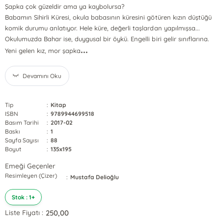
Şapka çok güzeldir ama ya kaybolursa?
Babamın Sihirli Küresi, okula babasının küresini götüren kızın düştüğü
komik durumu anlatıyor. Hele küre, değerli taşlardan yapılmışsa...
Okulumuzda Bahar ise, duygusal bir öykü. Engelli biri gelir sınıflarına.
...
Yeni gelen kız, mor şapka
Devamını Oku
Tip
:
Kitap
ISBN
:
9789944699518
Basım Tarihi
:
2017-02
Baskı
:
1
Sayfa Sayısı
:
88
Boyut
:
135x195
Emeği Geçenler
Resimleyen (Çizer)
:
Mustafa Delioğlu
Stok : 1+
250,00
Liste Fiyatı :