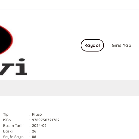
Kaydol
Giriş Yap
Tip
:
Kitap
ISBN
:
9789750721762
Basım Tarihi
:
2024-02
Baskı
:
26
Sayfa Sayısı
:
88