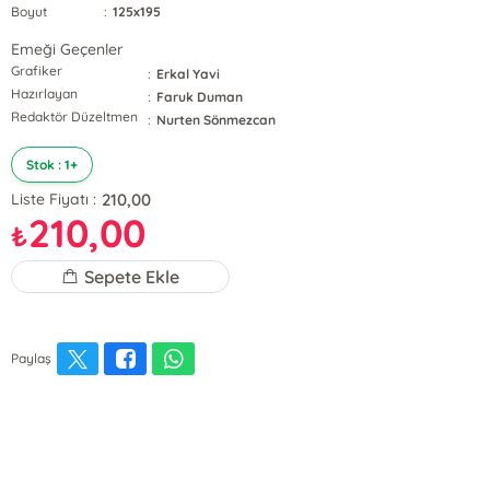
Boyut
:
125x195
Emeği Geçenler
Grafiker
:
Erkal Yavi
Hazırlayan
:
Faruk Duman
Redaktör Düzeltmen
:
Nurten Sönmezcan
Stok : 1+
210,00
Liste Fiyatı :
210,00
₺
Sepete Ekle
Paylaş