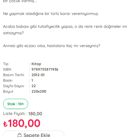
bir çocuk varmış...
Ne yapmak istediğine bir türlü karar veremiyormuş.
Acaba babası gibi tuhafiyecilik yapsa, o da renk renk düğmeler mi
satsaymış?
Annesi gibi eczacı olsa, hastalara ilaç mı verseymiş?
Tip
:
Kitap
ISBN
:
9789755871936
Basım Tarihi
:
2012-01
Baskı
:
1
Sayfa Sayısı
:
22
Boyut
:
220x200
Stok : 10+
180,00
Liste Fiyatı :
180,00
₺
Sepete Ekle