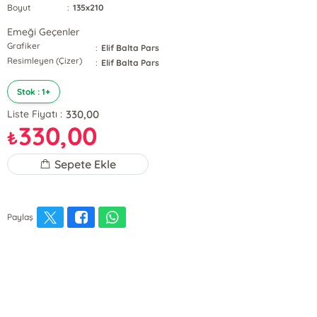
Boyut
:
135x210
Emeği Geçenler
Grafiker
:
Elif Balta Pars
Resimleyen (Çizer)
:
Elif Balta Pars
Stok : 1+
330,00
Liste Fiyatı :
330,00
₺
Sepete Ekle
Paylaş