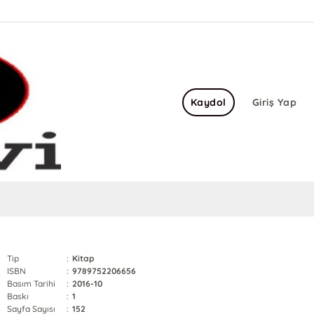
Kaydol
Giriş Yap
Tip
:
Kitap
ISBN
:
9789752206656
Basım Tarihi
:
2016-10
Baskı
:
1
Sayfa Sayısı
:
152