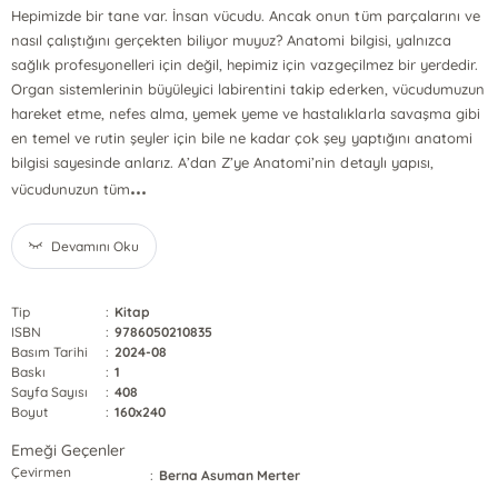
Hepimizde bir tane var. İnsan vücudu. Ancak onun tüm parçalarını ve
nasıl çalıştığını gerçekten biliyor muyuz? Anatomi bilgisi, yalnızca
sağlık profesyonelleri için değil, hepimiz için vazgeçilmez bir yerdedir.
Organ sistemlerinin büyüleyici labirentini takip ederken, vücudumuzun
hareket etme, nefes alma, yemek yeme ve hastalıklarla savaşma gibi
en temel ve rutin şeyler için bile ne kadar çok şey yaptığını anatomi
bilgisi sayesinde anlarız. A’dan Z’ye Anatomi’nin detaylı yapısı,
...
vücudunuzun tüm
Devamını Oku
Tip
:
Kitap
ISBN
:
9786050210835
Basım Tarihi
:
2024-08
Baskı
:
1
Sayfa Sayısı
:
408
Boyut
:
160x240
Emeği Geçenler
Çevirmen
:
Berna Asuman Merter