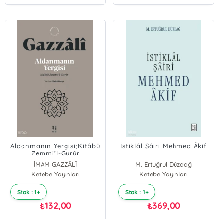
Aldanmanın Yergisi;Kitâbü
İstiklâl Şâiri Mehmed Âkif
Zemmi’l-Gurûr
İMAM GAZZÂLÎ
M. Ertuğrul Düzdağ
Ketebe Yayınları
Ketebe Yayınları
Stok : 1+
Stok : 1+
132,00
369,00
₺
₺