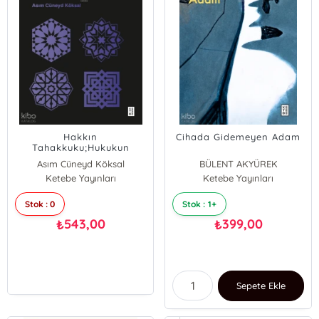
Hakkın
Cihada Gidemeyen Adam
Tahakkuku;Hukukun
Mahiyeti ve Ahlâkla
Asım Cüneyd Köksal
BÜLENT AKYÜREK
İlişkisi: Hak - Adalet
Ketebe Yayınları
Ketebe Yayınları
Stok : 0
Stok : 1+
543,00
399,00
₺
₺
Sepete Ekle