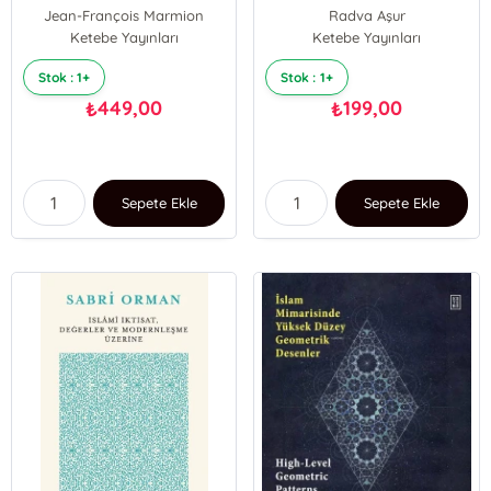
Damasio’ya 101 Anahtar
Jean-François Marmion
Radva Aşur
Kelime
Ketebe Yayınları
Ketebe Yayınları
Stok : 1+
Stok : 1+
449,00
199,00
₺
₺
Sepete Ekle
Sepete Ekle