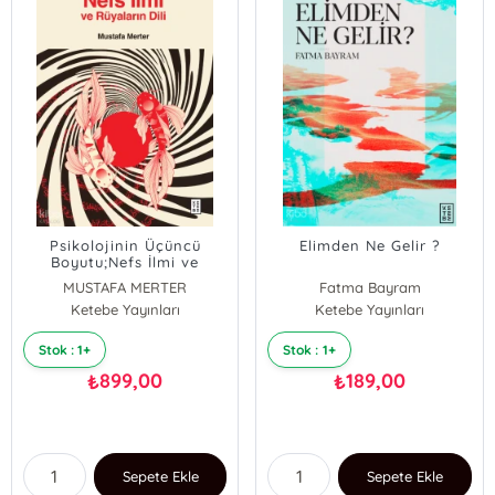
Psikolojinin Üçüncü
Elimden Ne Gelir ?
Boyutu;Nefs İlmi ve
Rüyaların Dili
MUSTAFA MERTER
Fatma Bayram
Ketebe Yayınları
Ketebe Yayınları
Stok : 1+
Stok : 1+
899,00
189,00
₺
₺
Sepete Ekle
Sepete Ekle