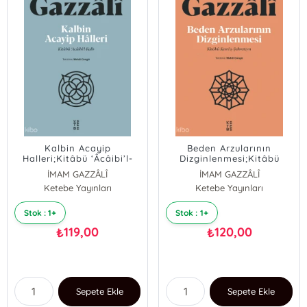
Kalbin Acayip
Beden Arzularının
Halleri;Kitâbü ‘Âcâibi’l-
Dizginlenmesi;Kitâbü
Kalb
Kesri’ş-Şehveteyn
İMAM GAZZÂLÎ
İMAM GAZZÂLÎ
Ketebe Yayınları
Ketebe Yayınları
Stok : 1+
Stok : 1+
119,00
120,00
₺
₺
Sepete Ekle
Sepete Ekle