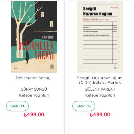
Delirmeler Sarayı
Sevgili Huzursuzluğum
(Ciltli);Bülent Parlak
Bütün Şiirleri
GÜRAY SÜNGÜ
BÜLENT PARLAK
Ketebe Yayınları
Ketebe Yayınları
Stok : 1+
Stok : 1+
499,00
499,00
₺
₺