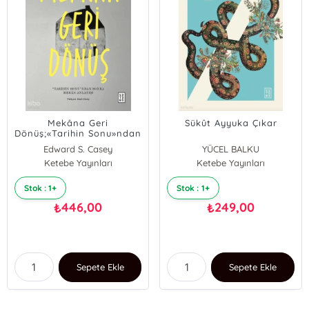
Mekâna Geri
Sükût Ayyuka Çıkar
Dönüş;«Tarihin Sonu»ndan
Sonra Mekân Anlayışı
Edward S. Casey
YÜCEL BALKU
Ketebe Yayınları
Ketebe Yayınları
Stok : 1+
Stok : 1+
446,00
249,00
₺
₺
Sepete Ekle
Sepete Ekle