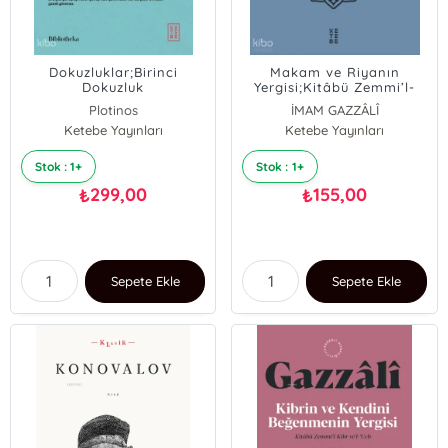
Dokuzluklar;Birinci
Makam ve Riyanın
Dokuzluk
Yergisi;Kitâbü Zemmi’l-
Câh ve’r-Riyâ
Plotinos
İMAM GAZZÂLÎ
Ketebe Yayınları
Ketebe Yayınları
Stok : 1+
Stok : 1+
299,00
155,00
₺
₺
Sepete Ekle
Sepete Ekle