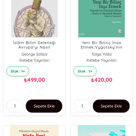
İslâm Bilim Geleneği
Yeni Bir Bilinç İnşa
Avrupa’yı Nasıl
Etmek;Vygotsky’nin
Aydınlattı?;Ortaçağ’da
Psikolojik Gelişim Teorisi
George Saliba
Tolga Yıldız
Bilimsel Düşüncenin
ve Diyalektik Yöntemi
Ketebe Yayınları
Ketebe Yayınları
Yükselişi ve Düşüşü
Stok : 1+
Stok : 1+
499,00
420,00
₺
₺
Sepete Ekle
Sepete Ekle