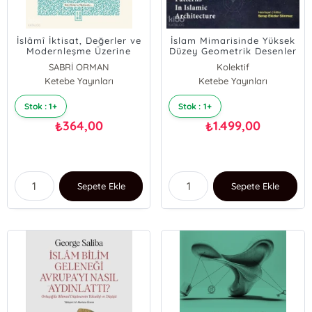
İslâmî İktisat, Değerler ve
İslam Mimarisinde Yüksek
Modernleşme Üzerine
Düzey Geometrik Desenler
- High-Level Geometric
SABRİ ORMAN
Kolektif
Patterns In Islamic
Ketebe Yayınları
Ketebe Yayınları
Architecture (Ciltli)
Stok : 1+
Stok : 1+
364,00
1.499,00
₺
₺
Sepete Ekle
Sepete Ekle