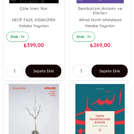
Çöle İnen Nur
Sembolizm;Anlamı ve
Etkileri
NECİP FAZIL KISAKÜREK
Alfred North Whitehead
Ketebe Yayınları
Ketebe Yayınları
Stok : 1+
Stok : 1+
399,00
269,00
₺
₺
Sepete Ekle
Sepete Ekle