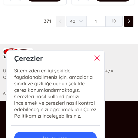
371
10
Ra Yayın Kitabevi
Çerezler
Sitemizden en iyi şekilde
Uzun Sokak Saray Çarşısı Lara Sineması Girişi No:4/A
faydalanabilmeniz için, amaçlarla
Ortahisar/TRABZON
sınırlı ve gizliliğe uygun şekilde
çerez konumlandırmaktayız.
ANASAYFA
YARDIM
İLETİŞİM
Çerezleri nasıl kullandığımızı
incelemek ve çerezleri nasıl kontrol
edebileceğinizi öğrenmek için Çerez
ra@rakitap.com
Politikamızı inceleyebilirsiniz.
0(462) 326 49 71