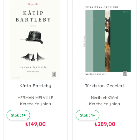
Kâtip Bartleby
Türkistan Geceleri
HERMAN MELVİLLE
Necîb el-Kîlânî
Ketebe Yayınları
Ketebe Yayınları
Stok : 1+
Stok : 1+
149,00
289,00
₺
₺