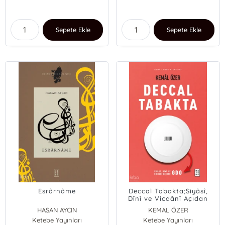
Sepete Ekle
Sepete Ekle
Esrârnâme
Deccal Tabakta;Siyâsî,
Dînî ve Vicdânî Açıdan
GDO
HASAN AYCIN
KEMAL ÖZER
Ketebe Yayınları
Ketebe Yayınları