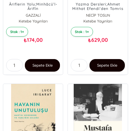
Âriflerin Yolu;Minhâcü’l-
Yazma Dersleri;Ahmet
Ârifîn
Mithat Efendi’den Tomris
Uyar’a
GAZZALİ
NECİP TOSUN
Ketebe Yayınları
Ketebe Yayınları
Stok : 1+
Stok : 1+
174,00
629,00
₺
₺
Sepete Ekle
Sepete Ekle