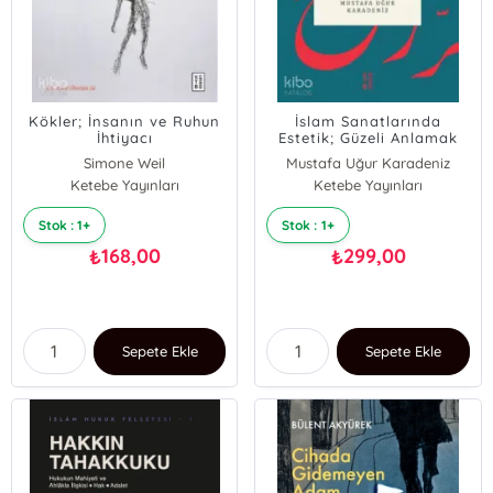
Kökler; İnsanın ve Ruhun
İslam Sanatlarında
İhtiyacı
Estetik; Güzeli Anlamak
Simone Weil
Mustafa Uğur Karadeniz
Ketebe Yayınları
Ketebe Yayınları
Stok : 1+
Stok : 1+
168,00
299,00
₺
₺
Sepete Ekle
Sepete Ekle