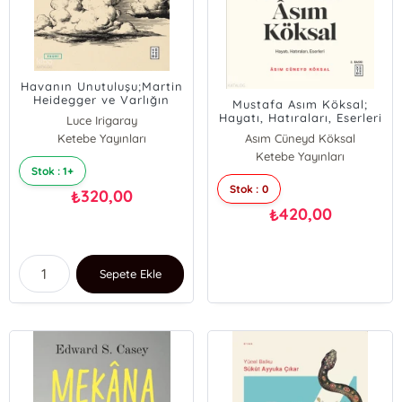
Havanın Unutuluşu;Martin
Heidegger ve Varlığın
Mustafa Asım Köksal;
Soluğu
Hayatı, Hatıraları, Eserleri
Luce Irigaray
Ketebe Yayınları
Asım Cüneyd Köksal
Ketebe Yayınları
Stok : 1+
Stok : 0
320,00
₺
420,00
₺
Sepete Ekle