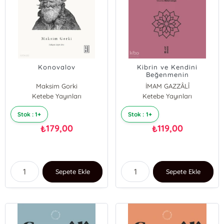
Konovalov
Kibrin ve Kendini
Beğenmenin
Yergisi;Kitâbü Zemmi’l-
Maksim Gorki
İMAM GAZZÂLÎ
Kibr ve’l-‘Ucb
Ketebe Yayınları
Ketebe Yayınları
Stok : 1+
Stok : 1+
179,00
119,00
₺
₺
Sepete Ekle
Sepete Ekle