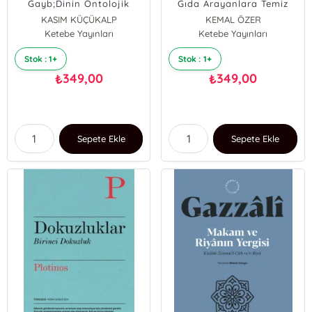
Gayb;Dinin Ontolojik
Gıda Arayanlara Temiz
Teklifi
Kılavuz!
KASIM KÜÇÜKALP
KEMAL ÖZER
Ketebe Yayınları
Ketebe Yayınları
Stok : 1+
Stok : 1+
349,00
349,00
₺
₺
Sepete Ekle
Sepete Ekle