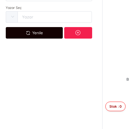
Yazar Seç
Yenile
B
Stok : 0