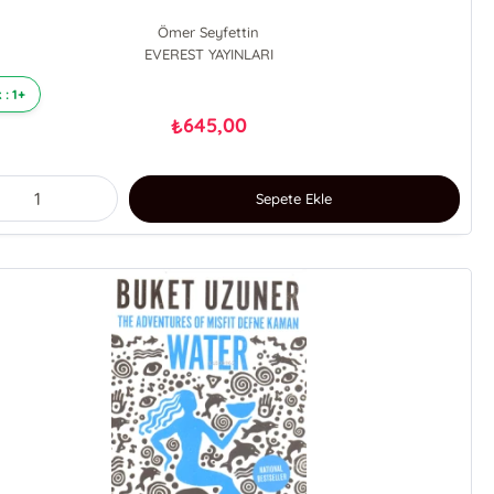
Ömer Seyfettin
EVEREST YAYINLARI
 : 1+
645,00
₺
Sepete Ekle