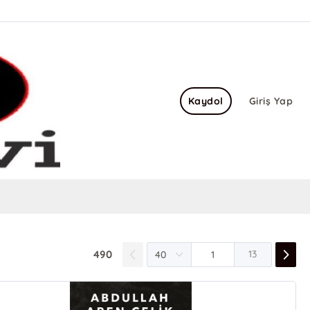
Kaydol
Giriş Yap
490
13