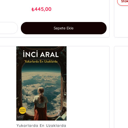
Stok
445,00
₺
Sepete Ekle
Yukarlarda En Uzaklarda