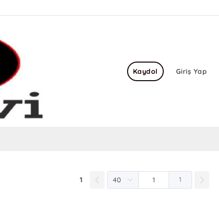
Kaydol
Giriş Yap
1
1