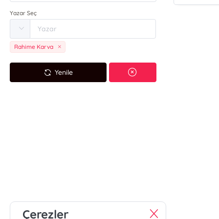
Yazar Seç
Rahime Karva
Yenile
Çerezler