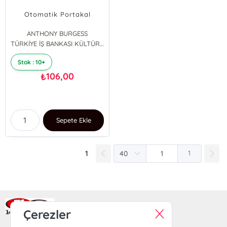
Otomatik Portakal
ANTHONY BURGESS
TÜRKİYE İŞ BANKASI KÜLTÜR YAYINLARI
Stok : 10+
106,00
₺
Sepete Ekle
1
1
Ra Yayın Kitabevi
Çerezler