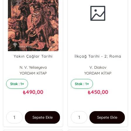
Yakın Çağlar Tarihi
İlkçağ Tarihi - 2; Roma
N. V. Yeliseyeva
V. Diakov
YORDAM KİTAP
YORDAM KİTAP
Stok : 1+
Stok : 1+
490,00
450,00
₺
₺
Sepete Ekle
Sepete Ekle