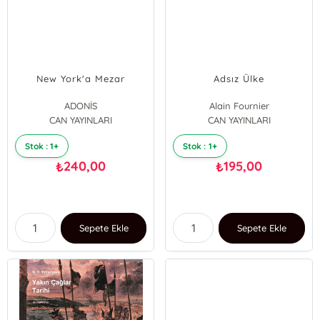
New York'a Mezar
Adsız Ülke
ADONİS
Alain Fournier
CAN YAYINLARI
CAN YAYINLARI
Stok : 1+
Stok : 1+
240,00
195,00
₺
₺
Sepete Ekle
Sepete Ekle