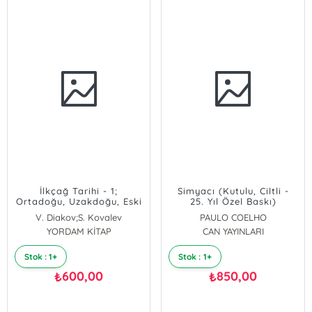
İlkçağ Tarihi - 1;
Simyacı (Kutulu, Ciltli -
Ortadoğu, Uzakdoğu, Eski
25. Yıl Özel Baskı)
Yunan
V. Diakov;S. Kovalev
PAULO COELHO
YORDAM KİTAP
CAN YAYINLARI
Stok : 1+
Stok : 1+
600,00
850,00
₺
₺