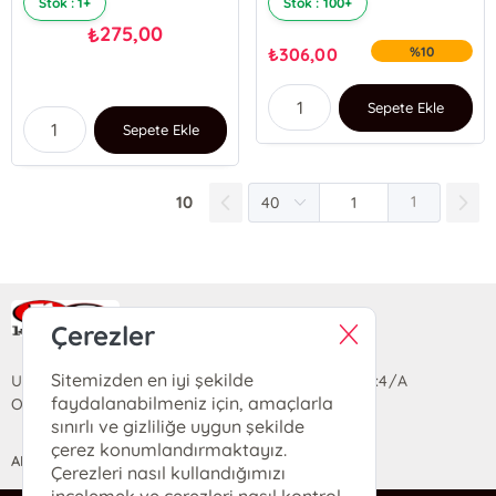
Stok : 1+
Stok : 100+
275,00
₺
₺
306,00
%10
Sepete Ekle
Sepete Ekle
10
1
Ra Yayın Kitabevi
Çerezler
Sitemizden en iyi şekilde
Uzun Sokak Saray Çarşısı Lara Sineması Girişi No:4/A
faydalanabilmeniz için, amaçlarla
Ortahisar/TRABZON
sınırlı ve gizliliğe uygun şekilde
çerez konumlandırmaktayız.
ANASAYFA
YARDIM
İLETİŞİM
Çerezleri nasıl kullandığımızı