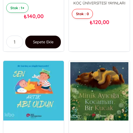
KOÇ ÜNİVERSİTESİ YAYINLARI
Stok : 1+
Stok : 0
140,00
₺
120,00
₺
Sepete Ekle