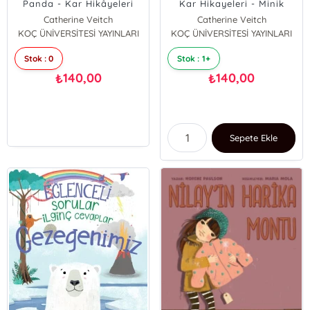
Panda - Kar Hikâyeleri
Kar Hikayeleri - Minik
;Panda Ping İngilizce
Kurt
Catherine Veitch
Catherine Veitch
Öğreniyorum (İngilizce-
KOÇ ÜNİVERSİTESİ YAYINLARI
KOÇ ÜNİVERSİTESİ YAYINLARI
Türkçe)
Stok : 0
Stok : 1+
140,00
140,00
₺
₺
Sepete Ekle