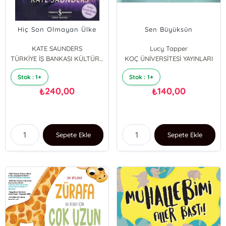
Hiç Son Olmayan Ülke
Sen Büyüksün
KATE SAUNDERS
Lucy Tapper
TÜRKİYE İŞ BANKASI KÜLTÜR YAYINLARI
KOÇ ÜNİVERSİTESİ YAYINLARI
Steve Wilson
Stok : 1+
Stok : 1+
240,00
140,00
₺
₺
Sepete Ekle
Sepete Ekle