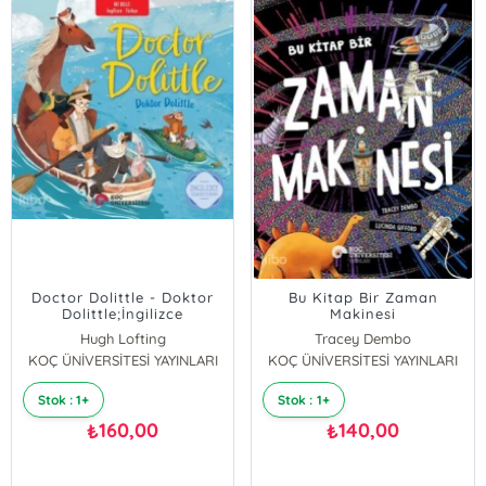
Doctor Dolittle - Doktor
Bu Kitap Bir Zaman
Dolittle;İngilizce
Makinesi
Öğreniyorum - İki Dilli
Hugh Lofting
Tracey Dembo
Kitaplar
KOÇ ÜNİVERSİTESİ YAYINLARI
KOÇ ÜNİVERSİTESİ YAYINLARI
Stok : 1+
Stok : 1+
160,00
140,00
₺
₺