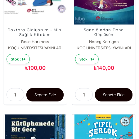
Doktora Gidiyorum - Mini
Sandığından Daha
Sağlık Kitabım
Güçlüsün
Rose Harkness
Nancy Kerrigan
KOÇ ÜNİVERSİTESİ YAYINLARI
KOÇ ÜNİVERSİTESİ YAYINLARI
Ryan G Van Cleave
Stok : 1+
Stok : 1+
100,00
140,00
₺
₺
Sepete Ekle
Sepete Ekle