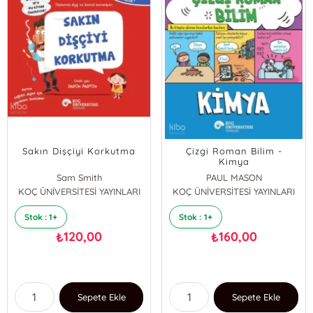
Sakın Dişçiyi Korkutma
Çizgi Roman Bilim -
Kimya
Sam Smith
PAUL MASON
KOÇ ÜNİVERSİTESİ YAYINLARI
KOÇ ÜNİVERSİTESİ YAYINLARI
Stok : 1+
Stok : 1+
120,00
160,00
₺
₺
Sepete Ekle
Sepete Ekle