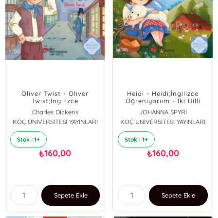
Oliver Twist - Oliver
Heidi - Heidi;İngilizce
Twist;İngilizce
Öğreniyorum - İki Dilli
Öğreniyorum - İki Dilli
Kitaplar
Charles Dickens
JOHANNA SPYRİ
Kitaplar
KOÇ ÜNİVERSİTESİ YAYINLARI
KOÇ ÜNİVERSİTESİ YAYINLARI
Stok : 1+
Stok : 1+
160,00
160,00
₺
₺
Sepete Ekle
Sepete Ekle