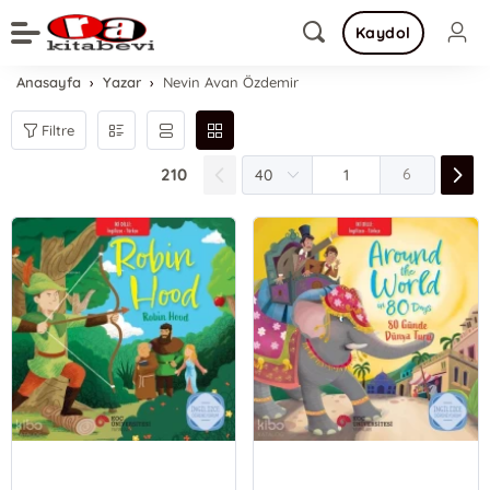
Kaydol
Anasayfa
Yazar
Nevin Avan Özdemir
Filtre
210
6