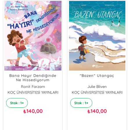
Bana Hayır Dendiğinde
"Bazen" Utangaç
Ne Hissediyorum
Ronit Farzam
Julie Bliven
KOÇ ÜNİVERSİTESİ YAYINLARI
KOÇ ÜNİVERSİTESİ YAYINLARI
Stok : 1+
Stok : 1+
140,00
140,00
₺
₺