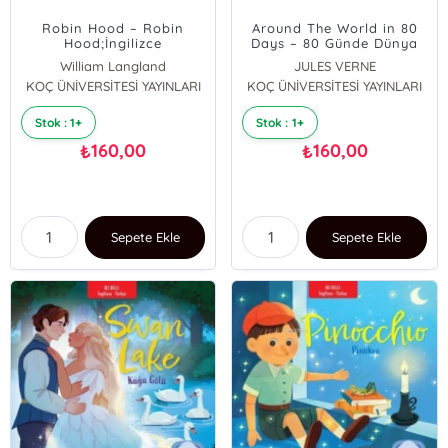
Robin Hood – Robin
Around The World in 80
Hood;İngilizce
Days – 80 Günde Dünya
Öğreniyorum - İki Dilli
Turu;İngilizce
William Langland
JULES VERNE
Kitaplar
Öğreniyorum - İki Dilli
KOÇ ÜNİVERSİTESİ YAYINLARI
KOÇ ÜNİVERSİTESİ YAYINLARI
Kitaplar
Stok : 1+
Stok : 1+
160,00
160,00
₺
₺
Sepete Ekle
Sepete Ekle