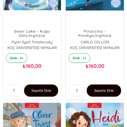
Swan Lake - Kuğu
Pinocchio -
Gölü;İngilizce
Pinokyo;İngilizce
Öğreniyorum - İki Dilli
Öğreniyorum - İki Dilli
Pyotr Ilyich Tchaikovsky
CARLO COLLODİ
Kitaplar
Kitaplar
KOÇ ÜNİVERSİTESİ YAYINLARI
KOÇ ÜNİVERSİTESİ YAYINLARI
Stok : 1+
Stok : 1+
160,00
160,00
₺
₺
Sepete Ekle
Sepete Ekle