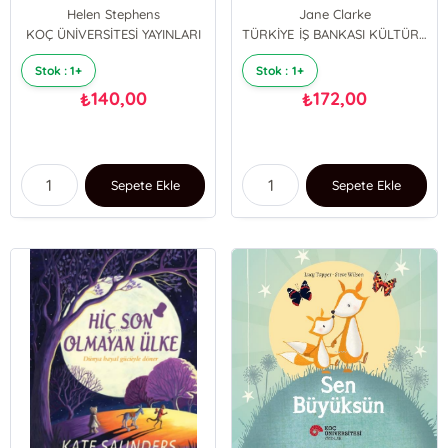
Helen Stephens
Jane Clarke
KOÇ ÜNİVERSİTESİ YAYINLARI
TÜRKİYE İŞ BANKASI KÜLTÜR YAYINLARI
Stok : 1+
Stok : 1+
140,00
172,00
₺
₺
Sepete Ekle
Sepete Ekle