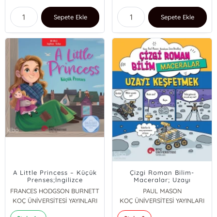
Sepete Ekle
Sepete Ekle
A Little Princess – Küçük
Çizgi Roman Bilim-
Prenses;İngilizce
Maceralar; Uzayı
Öğreniyorum - İki Dilli
Keşfetmek
FRANCES HODGSON BURNETT
PAUL MASON
Kitaplar
KOÇ ÜNİVERSİTESİ YAYINLARI
KOÇ ÜNİVERSİTESİ YAYINLARI