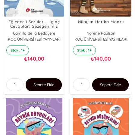
Eğlenceli Sorular - İlginç
Nilay'ın Harika Montu
Cevaplar: Gezegenimiz
Camilla de la Bedoyere
Norene Paulson
KOÇ ÜNİVERSİTESİ YAYINLARI
KOÇ ÜNİVERSİTESİ YAYINLARI
Stok : 1+
Stok : 1+
140,00
140,00
₺
₺
Sepete Ekle
Sepete Ekle