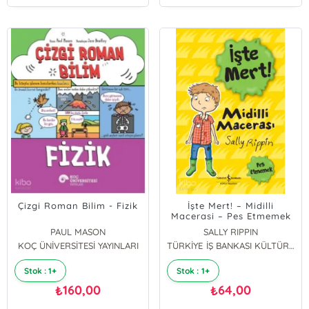
Çizgi Roman Bilim - Fizik
İşte Mert! – Midilli
Macerasi – Pes Etmemek
PAUL MASON
SALLY RIPPIN
KOÇ ÜNİVERSİTESİ YAYINLARI
TÜRKİYE İŞ BANKASI KÜLTÜR YAYINLARI
Stok : 1+
Stok : 1+
160,00
64,00
₺
₺