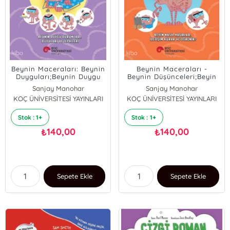
Beynin Maceraları: Beynin
Beynin Maceraları -
Duyguları;Beynin Duygu
Beynin Düşünceleri;Beyin
Durumları, Duyuları ve
Nasıl Hatırlar, İletişim
Sanjay Manohar
Sanjay Manohar
Tepkileri
Kurar ve Öğrenir?
KOÇ ÜNİVERSİTESİ YAYINLARI
KOÇ ÜNİVERSİTESİ YAYINLARI
Stok : 1+
Stok : 1+
140,00
140,00
₺
₺
Sepete Ekle
Sepete Ekle