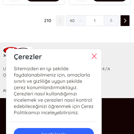
210
6
Ra Yayın Kitabevi
Çerezler
Sitemizden en iyi şekilde
Uzun Sokak Saray Çarşısı Lara Sineması Girişi No:4/A
faydalanabilmeniz için, amaçlarla
Ortahisar/TRABZON
sınırlı ve gizliliğe uygun şekilde
çerez konumlandırmaktayız.
ANASAYFA
YARDIM
İLETİŞİM
Çerezleri nasıl kullandığımızı
incelemek ve çerezleri nasıl kontrol
edebileceğinizi öğrenmek için Çerez
ra@rakitap.com
Politikamızı inceleyebilirsiniz.
0(462) 326 49 71