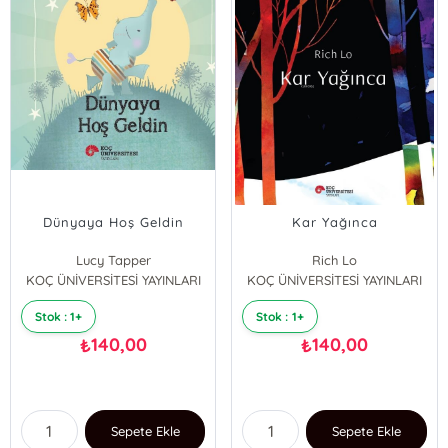
Dünyaya Hoş Geldin
Kar Yağınca
Lucy Tapper
Rich Lo
KOÇ ÜNİVERSİTESİ YAYINLARI
Steve Wilson
KOÇ ÜNİVERSİTESİ YAYINLARI
Stok : 1+
Stok : 1+
140,00
140,00
₺
₺
Sepete Ekle
Sepete Ekle