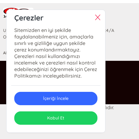
Ra Yayın Kitabevi
Çerezler
Sitemizden en iyi şekilde
Uzun Sokak Saray Çarşısı Lara Sineması Girişi No:4/A
faydalanabilmeniz için, amaçlarla
Ortahisar/TRABZON
sınırlı ve gizliliğe uygun şekilde
çerez konumlandırmaktayız.
ANASAYFA
YARDIM
İLETİŞİM
Çerezleri nasıl kullandığımızı
incelemek ve çerezleri nasıl kontrol
edebileceğinizi öğrenmek için Çerez
ra@rakitap.com
Politikamızı inceleyebilirsiniz.
0(462) 326 49 71
İçeriği İncele
© 2024 Ra Kitabevi. Her hakkı saklıdır.
ONSO
Tasarım & Uygulama
Kabul Et