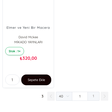
Elmer ve Yeni Bir Macera
David Mckee
MİKADO YAYINLARI
Stok : 1+
320,00
₺
Sepete Ekle
3
1