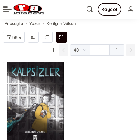
Kaydol
Anasayfa
Yazar
Kerilynn Wilson
Filtre
1
1