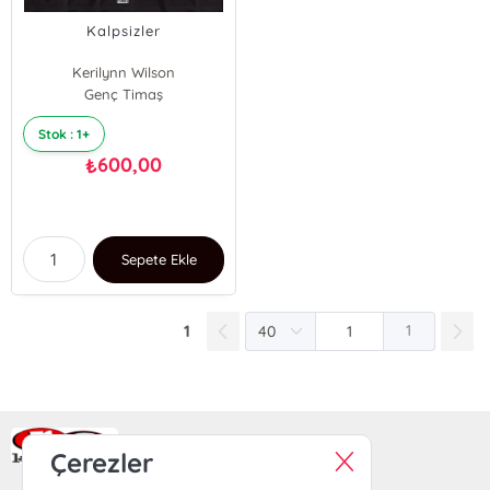
Kalpsizler
Kerilynn Wilson
Genç Timaş
Stok : 1+
600,00
₺
Sepete Ekle
1
1
Ra Yayın Kitabevi
Çerezler