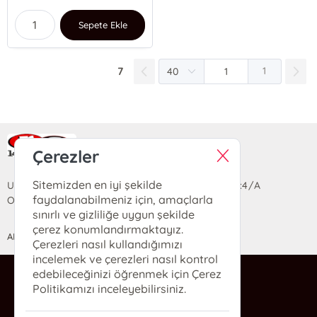
Sepete Ekle
7
1
Ra Yayın Kitabevi
Çerezler
Sitemizden en iyi şekilde
Uzun Sokak Saray Çarşısı Lara Sineması Girişi No:4/A
faydalanabilmeniz için, amaçlarla
Ortahisar/TRABZON
sınırlı ve gizliliğe uygun şekilde
çerez konumlandırmaktayız.
ANASAYFA
YARDIM
İLETİŞİM
Çerezleri nasıl kullandığımızı
incelemek ve çerezleri nasıl kontrol
edebileceğinizi öğrenmek için Çerez
ra@rakitap.com
Politikamızı inceleyebilirsiniz.
0(462) 326 49 71