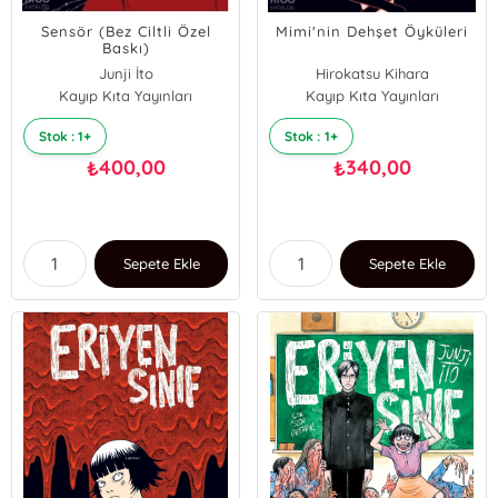
Sensör (Bez Ciltli Özel
Mimi'nin Dehşet Öyküleri
Baskı)
Junji İto
Hirokatsu Kihara
Kayıp Kıta Yayınları
Kayıp Kıta Yayınları
İchiro Nakayama
Junji İto
Stok : 1+
Stok : 1+
400,00
340,00
₺
₺
Sepete Ekle
Sepete Ekle