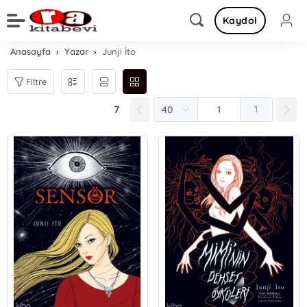
Kaydol
Anasayfa
Yazar
Junji İto
Filtre
7
1