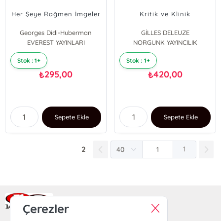
Her Şeye Rağmen İmgeler
Kritik ve Klinik
Georges Didi-Huberman
GİLLES DELEUZE
EVEREST YAYINLARI
NORGUNK YAYINCILIK
Stok : 1+
Stok : 1+
295,00
420,00
₺
₺
Sepete Ekle
Sepete Ekle
2
1
Ra Yayın Kitabevi
Çerezler