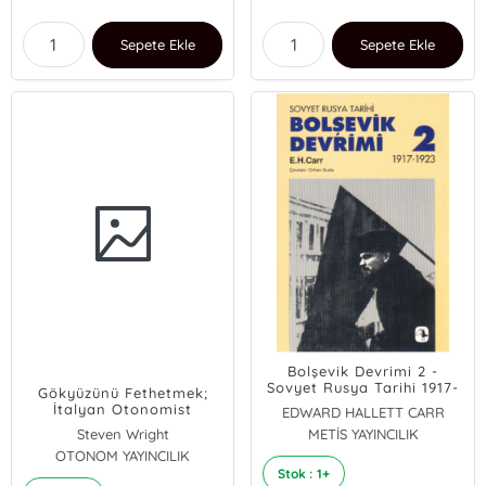
Sepete Ekle
Sepete Ekle
Bolşevik Devrimi 2 -
Sovyet Rusya Tarihi 1917-
Gökyüzünü Fethetmek;
1923
İtalyan Otonomist
EDWARD HALLETT CARR
Marksizminde Sınıf
Steven Wright
METİS YAYINCILIK
Bileşimi ve Mücadelesi
OTONOM YAYINCILIK
Stok : 1+