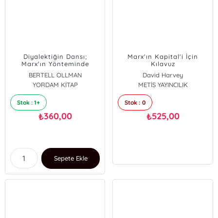
Diyalektiğin Dansı;
Marx'ın Kapital'i İçin
Marx'ın Yönteminde
Kılavuz
Adımlar
BERTELL OLLMAN
David Harvey
YORDAM KİTAP
METİS YAYINCILIK
Stok : 1+
Stok : 0
360,00
525,00
₺
₺
Sepete Ekle