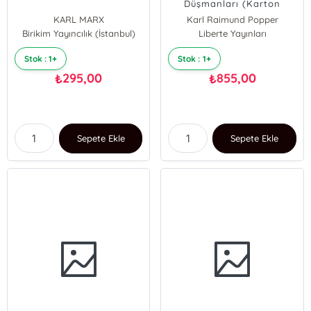
Düşmanları (Karton
Kapak)
KARL MARX
Karl Raimund Popper
Birikim Yayıncılık (İstanbul)
Liberte Yayınları
Stok : 1+
Stok : 1+
295,00
855,00
₺
₺
Sepete Ekle
Sepete Ekle