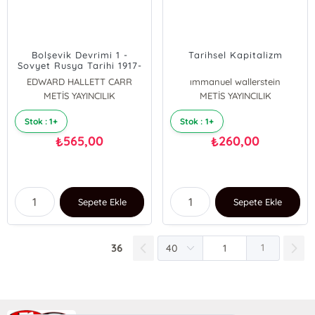
Bolşevik Devrimi 1 -
Tarihsel Kapitalizm
Sovyet Rusya Tarihi 1917-
1923
EDWARD HALLETT CARR
ımmanuel wallerstein
METİS YAYINCILIK
METİS YAYINCILIK
Stok : 1+
Stok : 1+
565,00
260,00
₺
₺
Sepete Ekle
Sepete Ekle
36
1