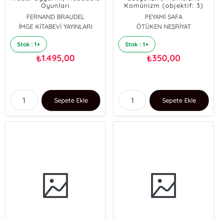
Oyunları
Komünizm (objektif: 3)
FERNAND BRAUDEL
PEYAMİ SAFA
İMGE KİTABEVİ YAYINLARI
ÖTÜKEN NEŞRİYAT
Stok : 1+
Stok : 1+
1.495,00
350,00
₺
₺
Sepete Ekle
Sepete Ekle