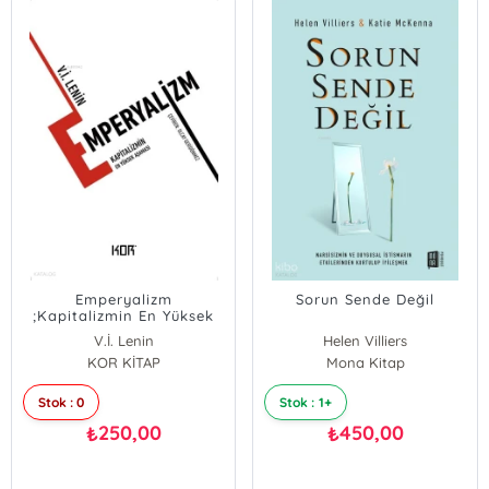
Emperyalizm
Sorun Sende Değil
;Kapitalizmin En Yüksek
Aşaması
V.İ. Lenin
Helen Villiers
KOR KİTAP
Katie McKenna
Mona Kitap
Stok : 0
Stok : 1+
250,00
450,00
₺
₺