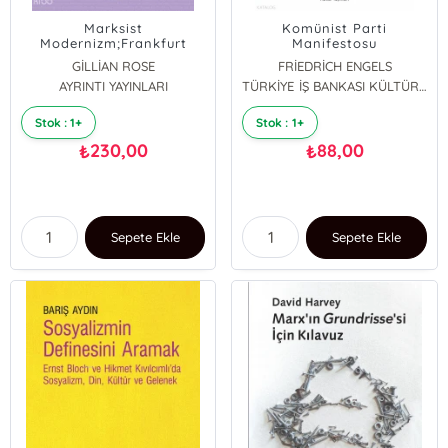
Marksist
Komünist Parti
Modernizm;Frankfurt
Manifestosu
Okulu’nun Eleştirel
GİLLİAN ROSE
FRİEDRİCH ENGELS
Teorisine Giriş Dersleri
AYRINTI YAYINLARI
KARL MARX
TÜRKİYE İŞ BANKASI KÜLTÜR YAYINLARI
Stok : 1+
Stok : 1+
230,00
88,00
₺
₺
Sepete Ekle
Sepete Ekle