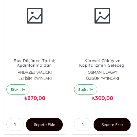
Rus Düşünce Tarihi;
Küresel Çöküş ve
Aydınlanma'dan
Kapitalizmin Geleceği
Marksizme
ANDRZEJ WALICKI
OSMAN ULAGAY
İLETİŞİM YAYINLARI
ÖZGÜR YAYINLARI
Stok : 1+
Stok : 1+
870,00
300,00
₺
₺
Sepete Ekle
Sepete Ekle