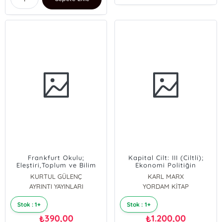
Frankfurt Okulu;
Kapital Cilt: III (Ciltli);
Eleştiri,Toplum ve Bilim
Ekonomi Politiğin
Eleştirisi
KURTUL GÜLENÇ
KARL MARX
AYRINTI YAYINLARI
YORDAM KİTAP
Stok : 1+
Stok : 1+
390,00
1.200,00
₺
₺