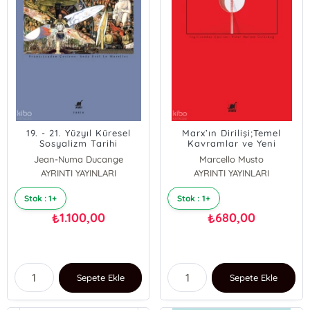
19. - 21. Yüzyıl Küresel
Marx’ın Dirilişi;Temel
Sosyalizm Tarihi
Kavramlar ve Yeni
Yorumlar
Jean-Numa Ducange
Marcello Musto
Razmig Keucheyan
AYRINTI YAYINLARI
AYRINTI YAYINLARI
Stéphanie Roza
Stok : 1+
Stok : 1+
1.100,00
680,00
₺
₺
Sepete Ekle
Sepete Ekle