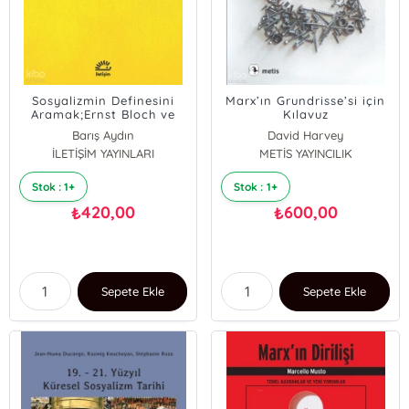
Sosyalizmin Definesini
Marx’ın Grundrisse’si için
Aramak;Ernst Bloch ve
Kılavuz
Hikmet Kıvılcımlı'da
Barış Aydın
David Harvey
Sosyalizm, Din, Kültür ve
İLETİŞİM YAYINLARI
METİS YAYINCILIK
Gelenek
Stok : 1+
Stok : 1+
420,00
600,00
₺
₺
Sepete Ekle
Sepete Ekle