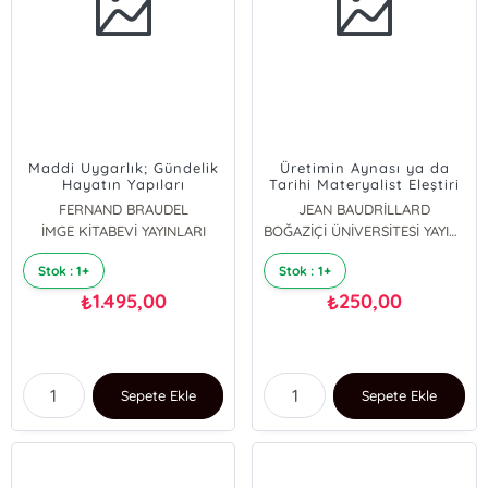
Maddi Uygarlık; Gündelik
Üretimin Aynası ya da
Hayatın Yapıları
Tarihi Materyalist Eleştiri
Yanılsaması
FERNAND BRAUDEL
JEAN BAUDRİLLARD
İMGE KİTABEVİ YAYINLARI
BOĞAZİÇİ ÜNİVERSİTESİ YAYINEVİ
Stok : 1+
Stok : 1+
1.495,00
250,00
₺
₺
Sepete Ekle
Sepete Ekle