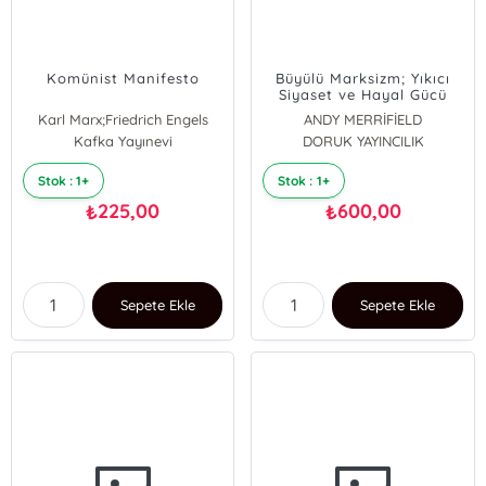
Komünist Manifesto
Büyülü Marksizm; Yıkıcı
Siyaset ve Hayal Gücü
Karl Marx;Friedrich Engels
ANDY MERRİFİELD
Kafka Yayınevi
DORUK YAYINCILIK
Stok : 1+
Stok : 1+
225,00
600,00
₺
₺
Sepete Ekle
Sepete Ekle