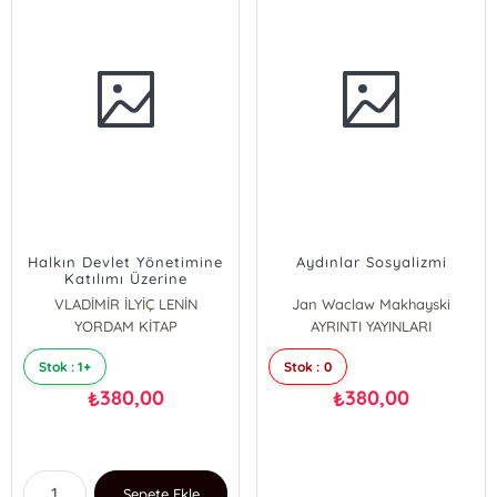
Halkın Devlet Yönetimine
Aydınlar Sosyalizmi
Katılımı Üzerine
VLADİMİR İLYİÇ LENİN
Jan Waclaw Makhayski
YORDAM KİTAP
AYRINTI YAYINLARI
Stok : 1+
Stok : 0
380,00
380,00
₺
₺
Sepete Ekle