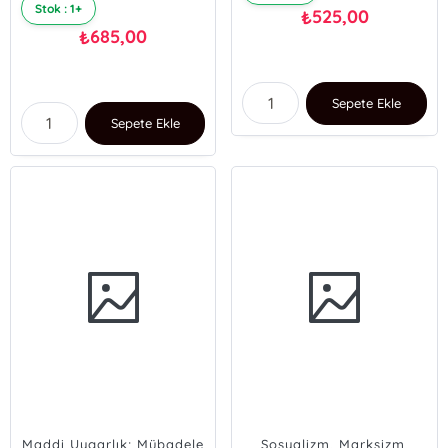
Stok : 1+
525,00
₺
685,00
₺
Sepete Ekle
Sepete Ekle
Maddi Uygarlık; Mübadele
Sosyalizm, Marksizm,