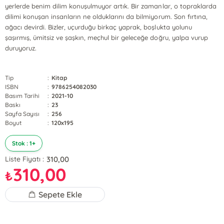
yerlerde benim dilim konuşulmuyor artık. Bir zamanlar, o topraklarda
dilimi konuşan insanların ne olduklarını da bilmiyorum. Son fırtına,
ağacı devirdi. Bizler, uçurduğu birkaç yaprak, boşlukta yolunu
şaşırmış, ümitsiz ve şaşkın, meçhul bir geleceğe doğru, yalpa vurup
duruyoruz.
Tip
:
Kitap
ISBN
:
9786254082030
Basım Tarihi
:
2021-10
Baskı
:
23
Sayfa Sayısı
:
256
Boyut
:
120x195
Stok : 1+
310,00
Liste Fiyatı :
310,00
₺
Sepete Ekle