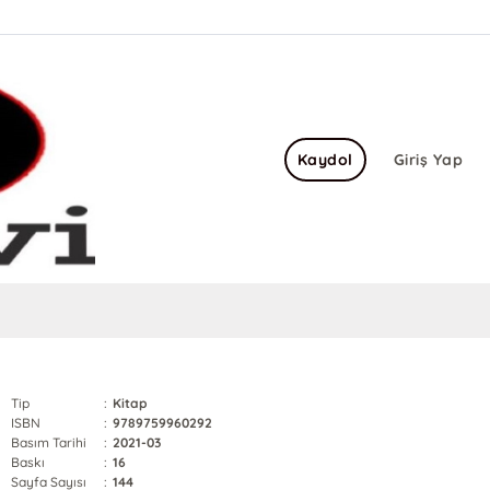
Kaydol
Giriş Yap
Tip
:
Kitap
ISBN
:
9789759960292
Basım Tarihi
:
2021-03
Baskı
:
16
Sayfa Sayısı
:
144