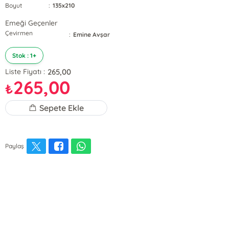
Boyut
:
135x210
Emeği Geçenler
Çevirmen
:
Emine Avşar
Stok : 1+
265,00
Liste Fiyatı :
265,00
₺
Sepete Ekle
Paylaş