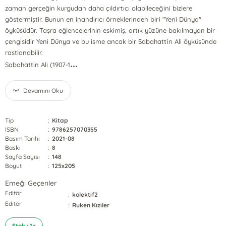
zaman gerçeğin kurgudan daha çıldırtıcı olabileceğini bizlere
göstermiştir. Bunun en inandırıcı örneklerinden biri "Yeni Dünya"
öyküsüdür. Taşra eğlencelerinin eskimiş, artık yüzüne bakılmayan bir
çengisidir Yeni Dünya ve bu isme ancak bir Sabahattin Ali öyküsünde
rastlanabilir.
...
Sabahattin Ali (1907-1
Devamını Oku
Tip
:
Kitap
ISBN
:
9786257070355
Basım Tarihi
:
2021-08
Baskı
:
8
Sayfa Sayısı
:
148
Boyut
:
125x205
Emeği Geçenler
Editör
:
kolektif2
Editör
:
Ruken Kızıler
Stok : 1+