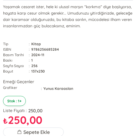
Yaşamak cesaret ister, hele ki ulusal marşın “korkma” diye başlıyorsa,
hayata karşı cesur olmak gerekir... Umudunuzu yitirdiğinizde, geleceğe
dair karamsar olduğunuzda, bu kitaba sarılın, mücadelesi ilham veren
insanlarımızdan güç bulacaksınız, eminim.
Tip
:
Kitap
ISBN
:
9786256685284
Basım Tarihi
:
2024-11
Baskı
:
1
Sayfa Sayısı
:
256
Boyut
:
137x230
Emeği Geçenler
Grafiker
:
Yunus Karaaslan
Stok : 1+
250,00
Liste Fiyatı :
250,00
₺
Sepete Ekle