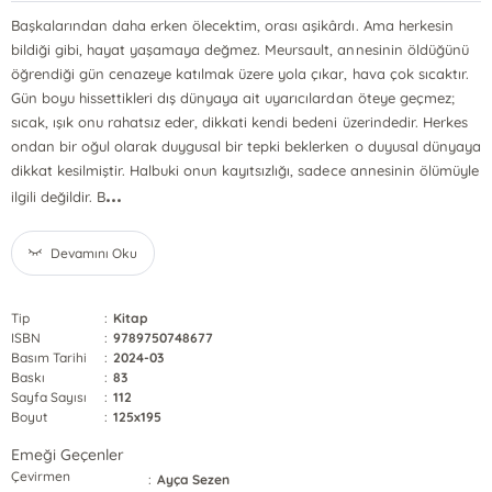
Başkalarından daha erken ölecektim, orası aşikârdı. Ama herkesin
bildiği gibi, hayat yaşamaya değmez. Meursault, annesinin öldüğünü
öğrendiği gün cenazeye katılmak üzere yola çıkar, hava çok sıcaktır.
Gün boyu hissettikleri dış dünyaya ait uyarıcılardan öteye geçmez;
sıcak, ışık onu rahatsız eder, dikkati kendi bedeni üzerindedir. Herkes
ondan bir oğul olarak duygusal bir tepki beklerken o duyusal dünyaya
dikkat kesilmiştir. Halbuki onun kayıtsızlığı, sadece annesinin ölümüyle
...
ilgili değildir. B
Devamını Oku
Tip
:
Kitap
ISBN
:
9789750748677
Basım Tarihi
:
2024-03
Baskı
:
83
Sayfa Sayısı
:
112
Boyut
:
125x195
Emeği Geçenler
Çevirmen
:
Ayça Sezen