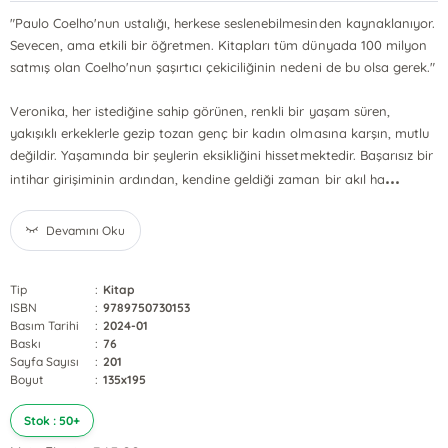
"Paulo Coelho'nun ustalığı, herkese seslenebilmesinden kaynaklanıyor.
Sevecen, ama etkili bir öğretmen. Kitapları tüm dünyada 100 milyon
satmış olan Coelho'nun şaşırtıcı çekiciliğinin nedeni de bu olsa gerek."
Veronika, her istediğine sahip görünen, renkli bir yaşam süren,
yakışıklı erkeklerle gezip tozan genç bir kadın olmasına karşın, mutlu
değildir. Yaşamında bir şeylerin eksikliğini hissetmektedir. Başarısız bir
...
intihar girişiminin ardından, kendine geldiği zaman bir akıl ha
Devamını Oku
Tip
:
Kitap
ISBN
:
9789750730153
Basım Tarihi
:
2024-01
Baskı
:
76
Sayfa Sayısı
:
201
Boyut
:
135x195
Stok : 50+