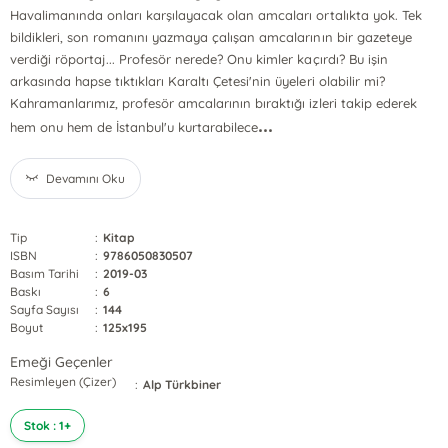
Havalimanında onları karşılayacak olan amcaları ortalıkta yok. Tek
bildikleri, son romanını yazmaya çalışan amcalarının bir gazeteye
verdiği röportaj... Profesör nerede? Onu kimler kaçırdı? Bu işin
arkasında hapse tıktıkları Karaltı Çetesi'nin üyeleri olabilir mi?
Kahramanlarımız, profesör amcalarının bıraktığı izleri takip ederek
...
hem onu hem de İstanbul'u kurtarabilece
Devamını Oku
Tip
:
Kitap
ISBN
:
9786050830507
Basım Tarihi
:
2019-03
Baskı
:
6
Sayfa Sayısı
:
144
Boyut
:
125x195
Emeği Geçenler
Resimleyen (Çizer)
:
Alp Türkbiner
Stok : 1+