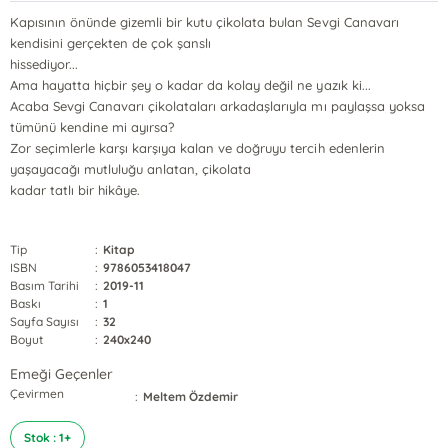
Kapısının önünde gizemli bir kutu çikolata bulan Sevgi Canavarı
kendisini gerçekten de çok şanslı
hissediyor...
Ama hayatta hiçbir şey o kadar da kolay değil ne yazık ki...
Acaba Sevgi Canavarı çikolataları arkadaşlarıyla mı paylaşsa yoksa
tümünü kendine mi ayırsa?
Zor seçimlerle karşı karşıya kalan ve doğruyu tercih edenlerin
yaşayacağı mutluluğu anlatan, çikolata
kadar tatlı bir hikâye.
Tip
:
Kitap
ISBN
:
9786053418047
Basım Tarihi
:
2019-11
Baskı
:
1
Sayfa Sayısı
:
32
Boyut
:
240x240
Emeği Geçenler
Çevirmen
:
Meltem Özdemir
Stok : 1+