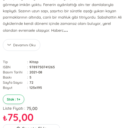
görmeye imkân yoktu. Fenerin aydınlattığı alnı ter damlalarıyla
kaplıydı. Sazının uzun sapı, şaşırtıcı bir süratle aşağı yukarı kayan
parmaklarının altında, canlı bir mahluk gibi titriyordu. Sabahattin Ali
öykülerinde kendi dönemi içinde zamansız olanı buluyor, yerel
...
olandan evrensele ulaşıyor. Haberc
Devamını Oku
Tip
:
Kitap
ISBN
:
9789750741265
Basım Tarihi
:
2021-08
Baskı
:
5
Sayfa Sayısı
:
72
Boyut
:
125x195
Stok : 1+
75,00
Liste Fiyatı :
75,00
₺