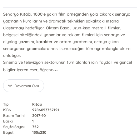
Senaryo Kitabı, 1000'e yakın film örneğinden yola çıkarak senaryo
yazmanın kurallarını ve dramatik teknikleri sokaktaki insana
ulaştırmayı hedefliyor. Öktem Başol, uzun-kısa metrajlı filmler,
belgesel niteliğindeki yapımlar ve reklam filmleri için senaryo ve
diyalog yazımını, karakter ve ortam yaratımını, ortaya çıkan
senaryonun yapımcılara nasıl sunulacağını tüm ayrıntılarıyla okura
anlatıyor.
Sinema ve televizyon sektörünün tüm alanları için faydalı ve güncel
...
bilgiler içeren eser, öğrenc
Devamını Oku
Tip
:
Kitap
ISBN
:
9786053757191
Basım Tarihi
:
2017-10
Baskı
:
1
Sayfa Sayısı
:
752
Boyut
:
155x230