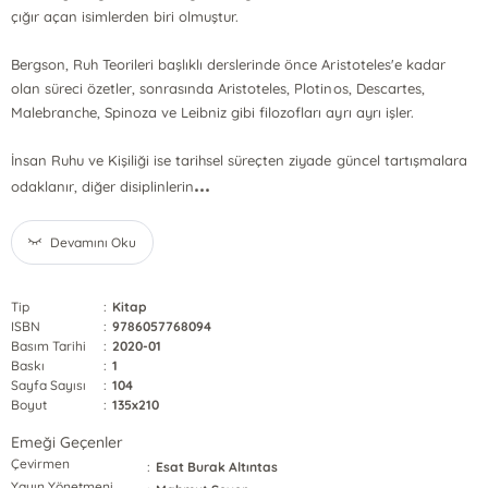
çığır açan isimlerden biri olmuştur.
Bergson, Ruh Teorileri başlıklı derslerinde önce Aristoteles'e kadar
olan süreci özetler, sonrasında Aristoteles, Plotinos, Descartes,
Malebranche, Spinoza ve Leibniz gibi filozofları ayrı ayrı işler.
İnsan Ruhu ve Kişiliği ise tarihsel süreçten ziyade güncel tartışmalara
...
odaklanır, diğer disiplinlerin
Devamını Oku
Tip
:
Kitap
ISBN
:
9786057768094
Basım Tarihi
:
2020-01
Baskı
:
1
Sayfa Sayısı
:
104
Boyut
:
135x210
Emeği Geçenler
Çevirmen
:
Esat Burak Altıntas
Yayın Yönetmeni