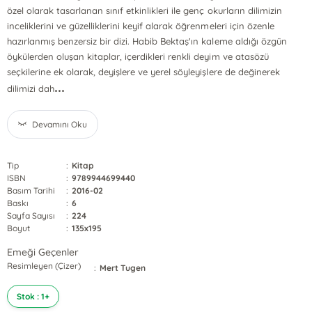
özel olarak tasarlanan sınıf etkinlikleri ile genç okurların dilimizin
inceliklerini ve güzelliklerini keyif alarak öğrenmeleri için özenle
hazırlanmış benzersiz bir dizi. Habib Bektaş'ın kaleme aldığı özgün
öykülerden oluşan kitaplar, içerdikleri renkli deyim ve atasözü
seçkilerine ek olarak, deyişlere ve yerel söyleyişlere de değinerek
...
dilimizi dah
Devamını Oku
Tip
:
Kitap
ISBN
:
9789944699440
Basım Tarihi
:
2016-02
Baskı
:
6
Sayfa Sayısı
:
224
Boyut
:
135x195
Emeği Geçenler
Resimleyen (Çizer)
:
Mert Tugen
Stok : 1+