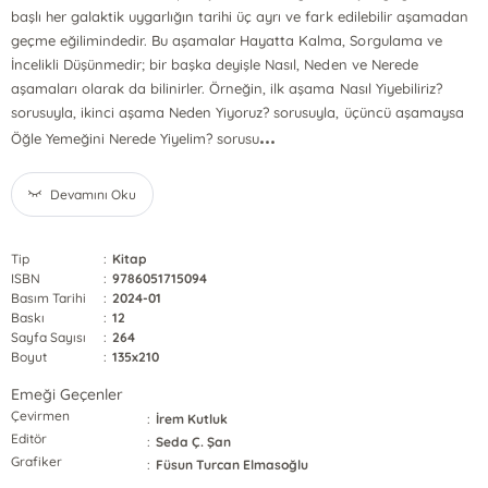
başlı her galaktik uygarlığın tarihi üç ayrı ve fark edilebilir aşamadan
geçme eğilimindedir. Bu aşamalar Hayatta Kalma, Sorgulama ve
İncelikli Düşünmedir; bir başka deyişle Nasıl, Neden ve Nerede
aşamaları olarak da bilinirler. Örneğin, ilk aşama Nasıl Yiyebiliriz?
sorusuyla, ikinci aşama Neden Yiyoruz? sorusuyla, üçüncü aşamaysa
...
Öğle Yemeğini Nerede Yiyelim? sorusu
Devamını Oku
Tip
:
Kitap
ISBN
:
9786051715094
Basım Tarihi
:
2024-01
Baskı
:
12
Sayfa Sayısı
:
264
Boyut
:
135x210
Emeği Geçenler
Çevirmen
:
İrem Kutluk
Editör
:
Seda Ç. Şan
Grafiker
:
Füsun Turcan Elmasoğlu