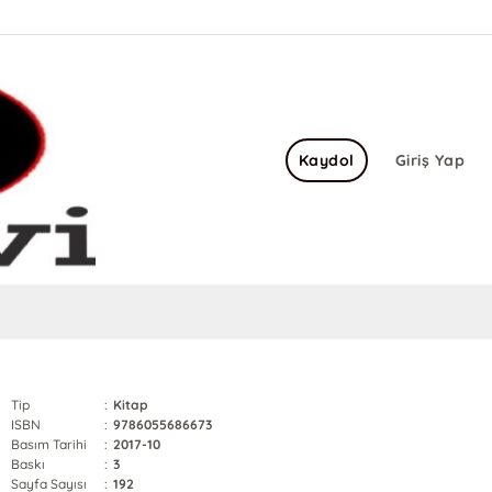
Kaydol
Giriş Yap
Tip
:
Kitap
ISBN
:
9786055686673
Basım Tarihi
:
2017-10
Baskı
:
3
Sayfa Sayısı
:
192