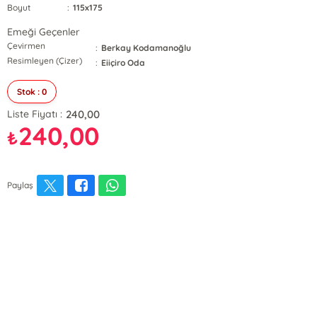
Boyut
:
115x175
Emeği Geçenler
Çevirmen
:
Berkay Kodamanoğlu
Resimleyen (Çizer)
:
Eiiçiro Oda
Stok : 0
240,00
Liste Fiyatı :
240,00
₺
Paylaş