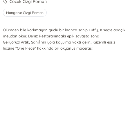
Çocuk Çizgi Roman
Manga ve Çizgi Roman
Ölümden bİle korkmayan güçlü bİr İnanca sahİp Luffy, Krieg'e apaçık
meydan okur. Deniz Restoranındaki epik savaşta sona
Geliyoruz! Artık, Sanjİ'nin yola koyulma vakti gelir... Gizemli eşsiz
hazine "One Piece" hakkında bir okyanus macerası!