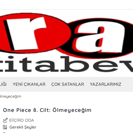
IĞI
YENİ ÇIKANLAR
ÇOK SATANLAR
YAZARLARIMIZ
 Ölmeyeceğim
One Piece 8. Cilt: Ölmeyeceğim
EİİÇİRO ODA
Gerekli Şeyler