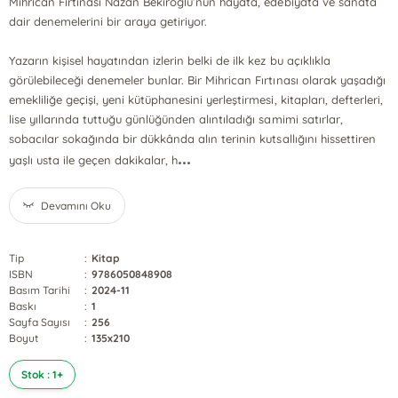
Mihrican Fırtınası Nazan Bekiroğlu’nun hayata, edebiyata ve sanata
dair denemelerini bir araya getiriyor.
Yazarın kişisel hayatından izlerin belki de ilk kez bu açıklıkla
görülebileceği denemeler bunlar. Bir Mihrican Fırtınası olarak yaşadığı
emekliliğe geçişi, yeni kütüphanesini yerleştirmesi, kitapları, defterleri,
lise yıllarında tuttuğu günlüğünden alıntıladığı samimi satırlar,
sobacılar sokağında bir dükkânda alın terinin kutsallığını hissettiren
...
yaşlı usta ile geçen dakikalar, h
Devamını Oku
Tip
:
Kitap
ISBN
:
9786050848908
Basım Tarihi
:
2024-11
Baskı
:
1
Sayfa Sayısı
:
256
Boyut
:
135x210
Stok : 1+