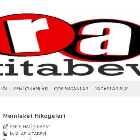
IĞI
YENİ ÇIKANLAR
ÇOK SATANLAR
YAZARLARIMIZ
Memleket Hikayeleri
REFİK HALİD KARAY
İNKILAP KİTABEVİ