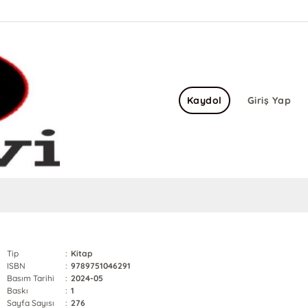
Kaydol
Giriş Yap
Tip
:
Kitap
ISBN
:
9789751046291
Basım Tarihi
:
2024-05
Baskı
:
1
Sayfa Sayısı
:
276