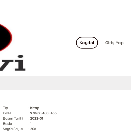
Kaydol
Giriş Yap
Tip
:
Kitap
ISBN
:
9786254058455
Basım Tarihi
:
2022-01
Baskı
:
1
Sayfa Sayısı
:
208