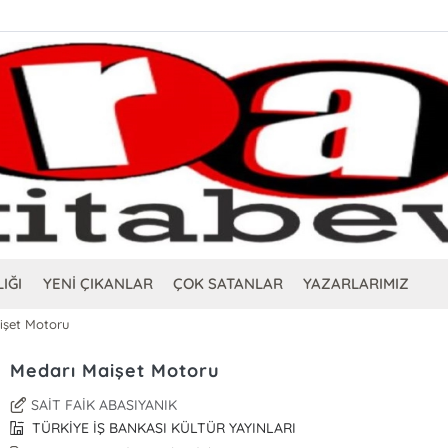
IĞI
YENİ ÇIKANLAR
ÇOK SATANLAR
YAZARLARIMIZ
işet Motoru
Medarı Maişet Motoru
SAİT FAİK ABASIYANIK
TÜRKİYE İŞ BANKASI KÜLTÜR YAYINLARI