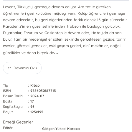
Levent, Türkiye'yi gezmeye devam ediyor. Ara tatile girerken
öğretmenleri gezi kulübüne müjdeyi verir. Kulüp öğrencileri gezmeye
devam edecektir, bu gezi diğerlerinden farklı olarak 15 gün sürecektir.
Karadeniz'in en güzel şehirlerinden Trabzon ile başlayan yolculuk,
Diyarbakır, Erzurum ve Gaziantep'le devam eder, Hatay'da da son
bulur. Tam bir medeniyetler şöleni şeklinde gerçekleşen gezide; tarihî
eserler, yöresel yemekler, eski yaşam yerleri, dinî mekânlar, doğal
...
güzellikler ve daha birçok de
Devamını Oku
Tip
:
Kitap
ISBN
:
9786050817713
Basım Tarihi
:
2024-07
Baskı
:
17
Sayfa Sayısı
:
96
Boyut
:
125x195
Emeği Geçenler
Editör
:
Gökçen Yüksel Karaca