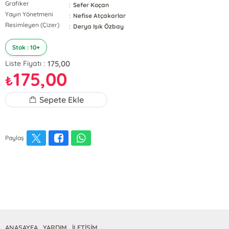
Grafiker
:
Sefer Koçan
Yayın Yönetmeni
:
Nefise Atçakarlar
Resimleyen (Çizer)
:
Derya Işık Özbay
Stok : 10+
175,00
Liste Fiyatı :
175,00
₺
Sepete Ekle
Paylaş
ANASAYFA
YARDIM
İLETİŞİM