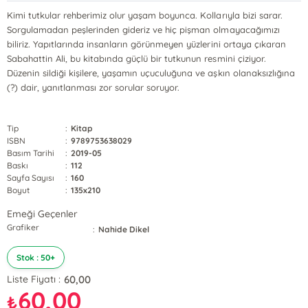
Kimi tutkular rehberimiz olur yaşam boyunca. Kollarıyla bizi sarar.
Sorgulamadan peşlerinden gideriz ve hiç pişman olmayacağımızı
biliriz. Yapıtlarında insanların görünmeyen yüzlerini ortaya çıkaran
Sabahattin Ali, bu kitabında güçlü bir tutkunun resmini çiziyor.
Düzenin sildiği kişilere, yaşamın uçuculuğuna ve aşkın olanaksızlığına
(?) dair, yanıtlanması zor sorular soruyor.
Tip
:
Kitap
ISBN
:
9789753638029
Basım Tarihi
:
2019-05
Baskı
:
112
Sayfa Sayısı
:
160
Boyut
:
135x210
Emeği Geçenler
Grafiker
:
Nahide Dikel
Stok : 50+
60,00
Liste Fiyatı :
60,00
₺