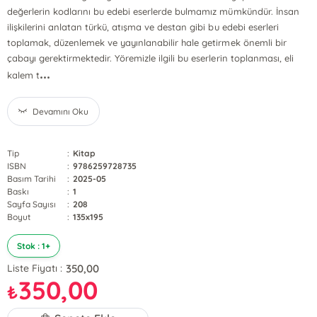
değerlerin kodlarını bu edebi eserlerde bulmamız mümkündür. İnsan
ilişkilerini anlatan türkü, atışma ve destan gibi bu edebi eserleri
toplamak, düzenlemek ve yayınlanabilir hale getirmek önemli bir
çabayı gerektirmektedir. Yöremizle ilgili bu eserlerin toplanması, eli
...
kalem t
Devamını Oku
Tip
:
Kitap
ISBN
:
9786259728735
Basım Tarihi
:
2025-05
Baskı
:
1
Sayfa Sayısı
:
208
Boyut
:
135x195
Stok : 1+
350,00
Liste Fiyatı :
350,00
₺