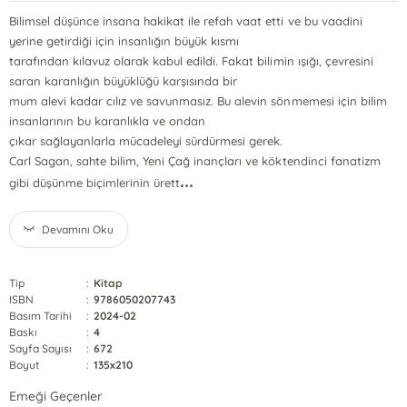
Bilimsel düşünce insana hakikat ile refah vaat etti ve bu vaadini
yerine getirdiği için insanlığın büyük kısmı
tarafından kılavuz olarak kabul edildi. Fakat bilimin ışığı, çevresini
saran karanlığın büyüklüğü karşısında bir
mum alevi kadar cılız ve savunmasız. Bu alevin sönmemesi için bilim
insanlarının bu karanlıkla ve ondan
çıkar sağlayanlarla mücadeleyi sürdürmesi gerek.
Carl Sagan, sahte bilim, Yeni Çağ inançları ve köktendinci fanatizm
...
gibi düşünme biçimlerinin ürett
Devamını Oku
Tip
:
Kitap
ISBN
:
9786050207743
Basım Tarihi
:
2024-02
Baskı
:
4
Sayfa Sayısı
:
672
Boyut
:
135x210
Emeği Geçenler