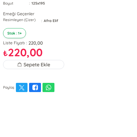
Boyut
:
125x195
Emeği Geçenler
Resimleyen (Çizer)
:
Afra Elif
Stok : 1+
220,00
Liste Fiyatı :
220,00
₺
Sepete Ekle
Paylaş