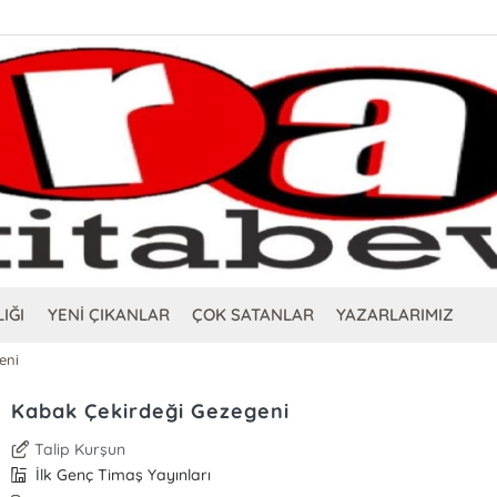
IĞI
YENİ ÇIKANLAR
ÇOK SATANLAR
YAZARLARIMIZ
eni
Kabak Çekirdeği Gezegeni
Talip Kurşun
İlk Genç Timaş Yayınları