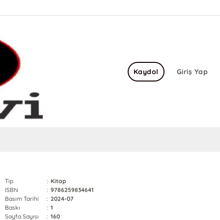
Kaydol
Giriş Yap
Tip
:
Kitap
ISBN
:
9786259834641
Basım Tarihi
:
2024-07
Baskı
:
1
Sayfa Sayısı
:
160