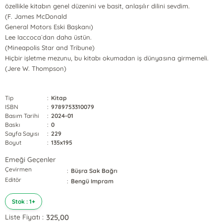
özellikle kitabın genel düzenini ve basit, anlaşılır dilini sevdim.
(F. James McDonald
General Motors Eski Başkanı)
Lee Iaccoca`dan daha üstün.
(Mineapolis Star and Tribune)
Hiçbir işletme mezunu, bu kitabı okumadan iş dünyasına girmemeli.
(Jere W. Thompson)
Tip
:
Kitap
ISBN
:
9789753310079
Basım Tarihi
:
2024-01
Baskı
:
0
Sayfa Sayısı
:
229
Boyut
:
135x195
Emeği Geçenler
Çevirmen
:
Büşra Sak Bağrı
Editör
:
Bengü Impram
Stok : 1+
325,00
Liste Fiyatı :