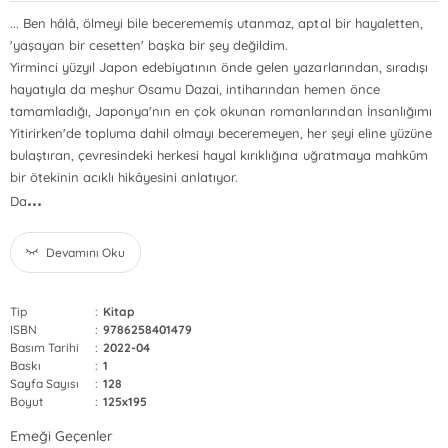
... Ben hâlâ, ölmeyi bile becerememiş utanmaz, aptal bir hayaletten,
'yaşayan bir cesetten' başka bir şey değildim.
Yirminci yüzyıl Japon edebiyatının önde gelen yazarlarından, sıradışı
hayatıyla da meşhur Osamu Dazai, intiharından hemen önce
tamamladığı, Japonya'nın en çok okunan romanlarından İnsanlığımı
Yitirirken'de topluma dahil olmayı beceremeyen, her şeyi eline yüzüne
bulaştıran, çevresindeki herkesi hayal kırıklığına uğratmaya mahkûm
bir ötekinin acıklı hikâyesini anlatıyor.
...
Da
Devamını Oku
Tip
:
Kitap
ISBN
:
9786258401479
Basım Tarihi
:
2022-04
Baskı
:
1
Sayfa Sayısı
:
128
Boyut
:
125x195
Emeği Geçenler