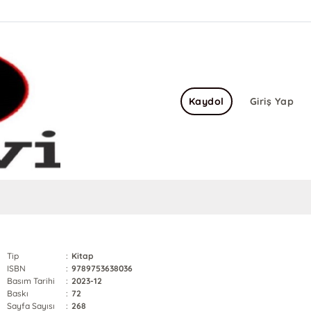
Kaydol
Giriş Yap
Tip
:
Kitap
ISBN
:
9789753638036
Basım Tarihi
:
2023-12
Baskı
:
72
Sayfa Sayısı
:
268