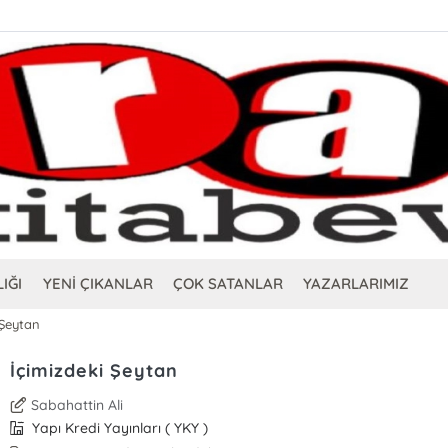
IĞI
YENİ ÇIKANLAR
ÇOK SATANLAR
YAZARLARIMIZ
 Şeytan
İçimizdeki Şeytan
Sabahattin Ali
Yapı Kredi Yayınları ( YKY )