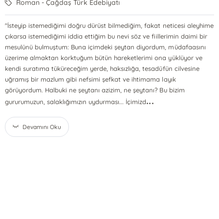
Roman - Çağdaş Türk Edebiyatı
"İsteyip istemediğimi doğru dürüst bilmediğim, fakat neticesi aleyhime
çıkarsa istemediğimi iddia ettiğim bu nevi söz ve fiillerimin daimi bir
mesulünü bulmuştum: Buna içimdeki şeytan diyordum, müdafaasını
üzerime almaktan korktuğum bütün hareketlerimi ona yüklüyor ve
kendi suratıma tüküreceğim yerde, haksızlığa, tesadüfün cilvesine
uğramış bir mazlum gibi nefsimi şefkat ve ihtimama layık
görüyordum. Halbuki ne şeytanı azizim, ne şeytanı? Bu bizim
...
gururumuzun, salaklığımızın uydurması... İçimizd
Devamını Oku