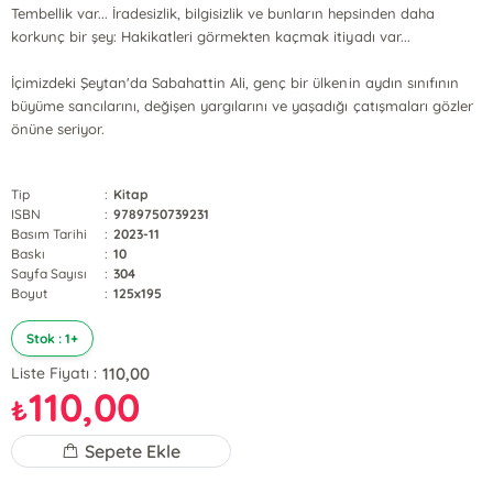
Tembellik var... İradesizlik, bilgisizlik ve bunların hepsinden daha
korkunç bir şey: Hakikatleri görmekten kaçmak itiyadı var...
İçimizdeki Şeytan'da Sabahattin Ali, genç bir ülkenin aydın sınıfının
büyüme sancılarını, değişen yargılarını ve yaşadığı çatışmaları gözler
önüne seriyor.
Tip
:
Kitap
ISBN
:
9789750739231
Basım Tarihi
:
2023-11
Baskı
:
10
Sayfa Sayısı
:
304
Boyut
:
125x195
Stok : 1+
110,00
Liste Fiyatı :
110,00
₺
Sepete Ekle