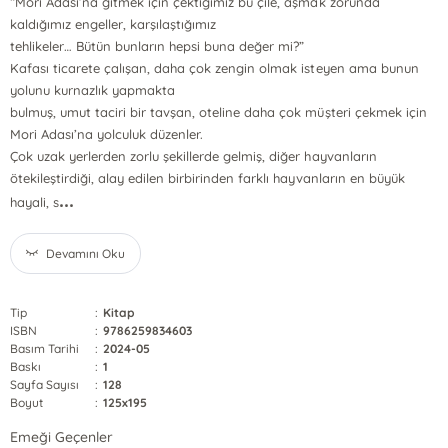
“Mori Adası’na gitmek için çektiğimiz bu çile, aşmak zorunda
kaldığımız engeller, karşılaştığımız
tehlikeler… Bütün bunların hepsi buna değer mi?”
Kafası ticarete çalışan, daha çok zengin olmak isteyen ama bunun
yolunu kurnazlık yapmakta
bulmuş, umut taciri bir tavşan, oteline daha çok müşteri çekmek için
Mori Adası’na yolculuk düzenler.
Çok uzak yerlerden zorlu şekillerde gelmiş, diğer hayvanların
ötekileştirdiği, alay edilen birbirinden farklı hayvanların en büyük
...
hayali, s
Devamını Oku
Tip
:
Kitap
ISBN
:
9786259834603
Basım Tarihi
:
2024-05
Baskı
:
1
Sayfa Sayısı
:
128
Boyut
:
125x195
Emeği Geçenler