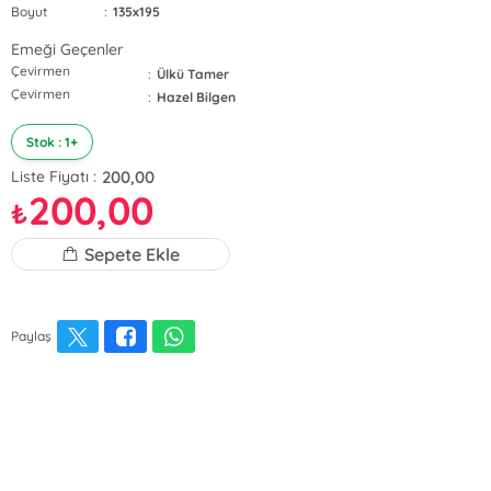
Boyut
:
135x195
Emeği Geçenler
Çevirmen
:
Ülkü Tamer
Çevirmen
:
Hazel Bilgen
Stok : 1+
200,00
Liste Fiyatı :
200,00
₺
Sepete Ekle
Paylaş