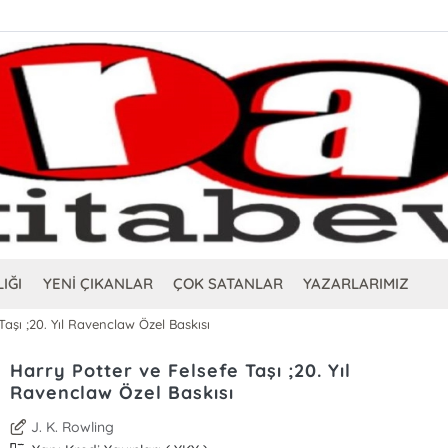
IĞI
YENİ ÇIKANLAR
ÇOK SATANLAR
YAZARLARIMIZ
Taşı ;20. Yıl Ravenclaw Özel Baskısı
Harry Potter ve Felsefe Taşı ;20. Yıl
Ravenclaw Özel Baskısı
J. K. Rowling