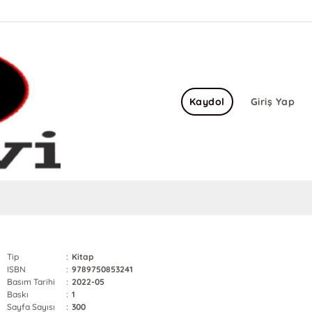
Kaydol
Giriş Yap
Tip
:
Kitap
ISBN
:
9789750853241
Basım Tarihi
:
2022-05
Baskı
:
1
Sayfa Sayısı
:
300