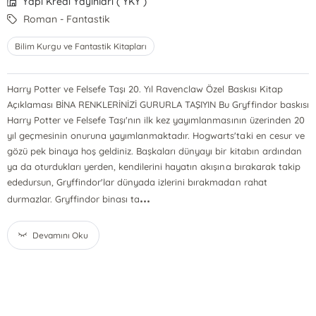
Yapı Kredi Yayınları ( YKY )
Roman - Fantastik
Bilim Kurgu ve Fantastik Kitapları
Harry Potter ve Felsefe Taşı 20. Yıl Ravenclaw Özel Baskısı Kitap
Açıklaması BİNA RENKLERİNİZİ GURURLA TAŞIYIN Bu Gryffindor baskısı
Harry Potter ve Felsefe Taşı'nın ilk kez yayımlanmasının üzerinden 20
yıl geçmesinin onuruna yayımlanmaktadır. Hogwarts'taki en cesur ve
gözü pek binaya hoş geldiniz. Başkaları dünyayı bir kitabın ardından
ya da oturdukları yerden, kendilerini hayatın akışına bırakarak takip
ededursun, Gryffindor'lar dünyada izlerini bırakmadan rahat
...
durmazlar. Gryffindor binası ta
Devamını Oku