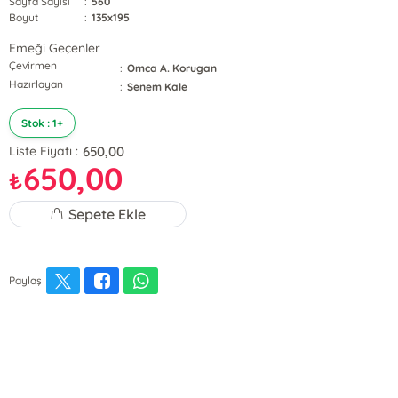
Sayfa Sayısı
:
560
Boyut
:
135x195
Emeği Geçenler
Çevirmen
:
Omca A. Korugan
Hazırlayan
:
Senem Kale
Stok : 1+
650,00
Liste Fiyatı :
650,00
₺
Sepete Ekle
Paylaş