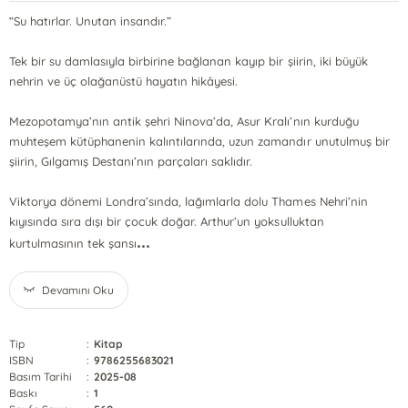
“Su hatırlar. Unutan insandır.”
Tek bir su damlasıyla birbirine bağlanan kayıp bir şiirin, iki büyük
nehrin ve üç olağanüstü hayatın hikâyesi.
Mezopotamya’nın antik şehri Ninova’da, Asur Kralı’nın kurduğu
muhteşem kütüphanenin kalıntılarında, uzun zamandır unutulmuş bir
şiirin, Gılgamış Destanı’nın parçaları saklıdır.
Viktorya dönemi Londra’sında, lağımlarla dolu Thames Nehri’nin
kıyısında sıra dışı bir çocuk doğar. Arthur’un yoksulluktan
...
kurtulmasının tek şansı
Devamını Oku
Tip
:
Kitap
ISBN
:
9786255683021
Basım Tarihi
:
2025-08
Baskı
:
1