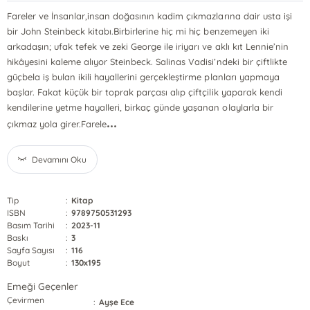
Fareler ve İnsanlar,insan doğasının kadim çıkmazlarına dair usta işi
bir John Steinbeck kitabı.Birbirlerine hiç mi hiç benzemeyen iki
arkadaşın; ufak tefek ve zeki George ile iriyarı ve aklı kıt Lennie’nin
hikâyesini kaleme alıyor Steinbeck. Salinas Vadisi’ndeki bir çiftlikte
güçbela iş bulan ikili hayallerini gerçekleştirme planları yapmaya
başlar. Fakat küçük bir toprak parçası alıp çiftçilik yaparak kendi
kendilerine yetme hayalleri, birkaç günde yaşanan olaylarla bir
...
çıkmaz yola girer.Farele
Devamını Oku
Tip
:
Kitap
ISBN
:
9789750531293
Basım Tarihi
:
2023-11
Baskı
:
3
Sayfa Sayısı
:
116
Boyut
:
130x195
Emeği Geçenler
Çevirmen
:
Ayşe Ece