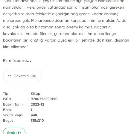
“Çöküntü̈ devrinde iki çeşit insan tipi ortaya çıkıyor: Namussuzlarla
namuslular... Hele, önce ‘vatandaş’ sonra ‘insan’ olunması gereken
dehşetli sıralarda felaketle alçaklığın boğuşması kadar korkunç
muharebe yok. Muharebede düşman karşıdadır, üniformalıdır. Az da
olsa, çok da olsa bir zaman sonra önemi kalmaz. Kaçarsın,
kovalarsın... Anında ölenler, yaralananlar olur. Ama hep ileriye
bakmanın bir rahatlığı vardır. Oysa esir bir şehirde, dost kim, düşman
kim bilinmez!”
...
Bir mücadele
Devamını Oku
Tip
:
Kitap
ISBN
:
9786256999190
Basım Tarihi
:
2022-12
Baskı
:
1
Sayfa Sayısı
:
448
Boyut
:
135x210
Stok : 1+