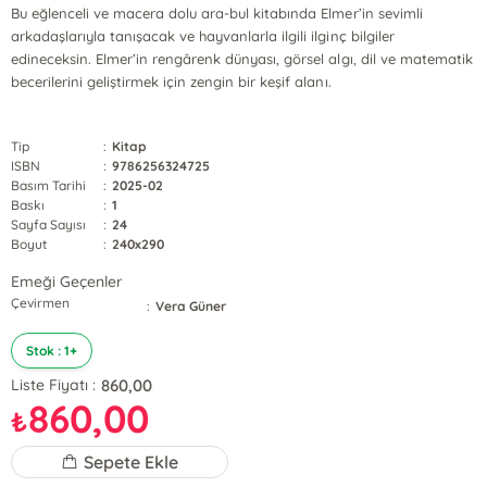
Bu eğlenceli ve macera dolu ara-bul kitabında Elmer’in sevimli
arkadaşlarıyla tanışacak ve hayvanlarla ilgili ilginç bilgiler
edineceksin. Elmer’in rengârenk dünyası, görsel algı, dil ve matematik
becerilerini geliştirmek için zengin bir keşif alanı.
Tip
:
Kitap
ISBN
:
9786256324725
Basım Tarihi
:
2025-02
Baskı
:
1
Sayfa Sayısı
:
24
Boyut
:
240x290
Emeği Geçenler
Çevirmen
:
Vera Güner
Stok : 1+
860,00
Liste Fiyatı :
860,00
₺
Sepete Ekle