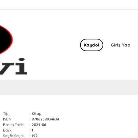
Kaydol
Giriş Yap
Tip
:
Kitap
ISBN
:
9786259834634
Basım Tarihi
:
2024-06
Baskı
:
1
Sayfa Sayısı
:
192