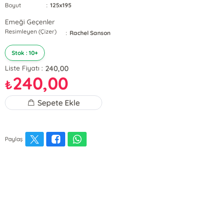
Boyut
:
125x195
Emeği Geçenler
Resimleyen (Çizer)
:
Rachel Sanson
Stok : 10+
240,00
Liste Fiyatı :
240,00
₺
Sepete Ekle
Paylaş